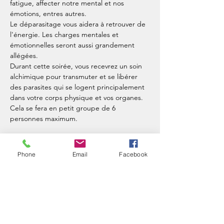
fatigue, affecter notre mental et nos 
émotions, entres autres.
Le déparasitage vous aidera à retrouver de 
l'énergie. Les charges mentales et 
émotionnelles seront aussi grandement 
allégées.
Durant cette soirée, vous recevrez un soin 
alchimique pour transmuter et se libérer 
des parasites qui se logent principalement 
dans votre corps physique et vos organes. 
Cela se fera en petit groupe de 6 
personnes maximum.
Billets
Phone
Email
Facebook
Vente expirée
Type de billet
Régulier