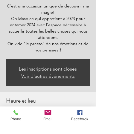
C'est une occasion unique de découvrir ma
magie!
On laisse ce qui appartient à 2023 pour
entamer 2024 avec l'espace nécessaire à
accueillir toutes les belles choses qui nous
attendent.
On vide "le presto" de nos émotions et de
nos pensées!!
Les inscriptions sont closes
Voir d'autres événements
Heure et lieu
20 déc. 2023, 19 h 00 – 20 h 00
Événement en ligne
Phone
Email
Facebook