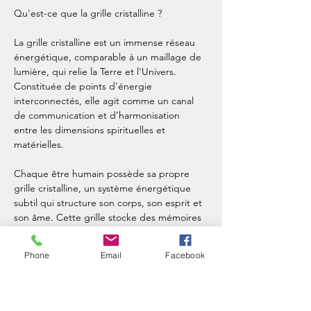
Qu'est-ce que la grille cristalline ?
La grille cristalline est un immense réseau 
énergétique, comparable à un maillage de 
lumière, qui relie la Terre et l'Univers. 
Constituée de points d’énergie 
interconnectés, elle agit comme un canal 
de communication et d’harmonisation 
entre les dimensions spirituelles et 
matérielles.
Chaque être humain possède sa propre 
grille cristalline, un système énergétique 
subtil qui structure son corps, son esprit et 
son âme. Cette grille stocke des mémoires 
ancestrales, karmiques et cellulaires, 
influençant notre état vibratoire, notre bien-
Phone
Email
Facebook
être et notre évolution spirituelle.
Pourquoi se reconnecter à la grille 
cristalline ?