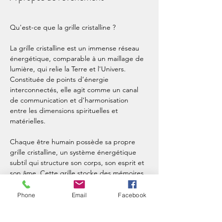
Qu'est-ce que la grille cristalline ?
La grille cristalline est un immense réseau 
énergétique, comparable à un maillage de 
lumière, qui relie la Terre et l'Univers. 
Constituée de points d’énergie 
interconnectés, elle agit comme un canal 
de communication et d’harmonisation 
entre les dimensions spirituelles et 
matérielles.
Chaque être humain possède sa propre 
grille cristalline, un système énergétique 
subtil qui structure son corps, son esprit et 
son âme. Cette grille stocke des mémoires 
ancestrales, karmiques et cellulaires, 
influençant notre état vibratoire, notre bien-
Phone
Email
Facebook
être et notre évolution spirituelle.
Pourquoi se reconnecter à la grille 